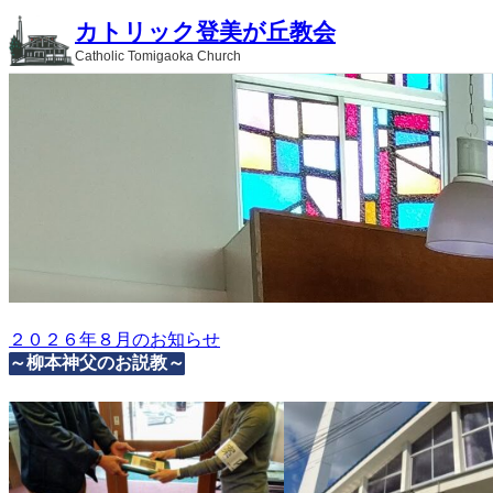
内
カトリック登美が丘教会
容
Catholic Tomigaoka Church
を
ス
キ
ッ
プ
２０２６年８月のお知らせ
～柳本神父のお説教～