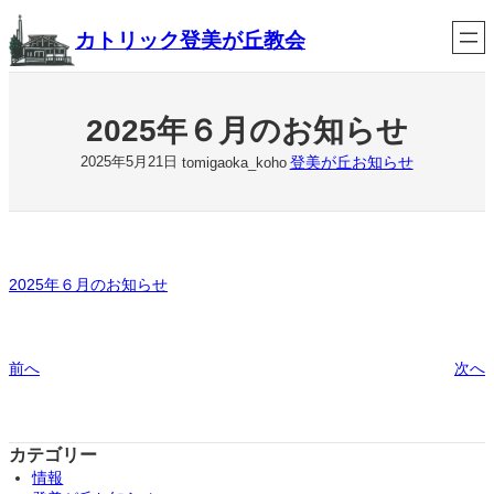
内
カトリック登美が丘教会
容
を
ス
キ
ッ
2025年６月のお知らせ
プ
登美が丘お知らせ
2025年5月21日
tomigaoka_koho
2025年６月のお知らせ
前へ
次へ
カテゴリー
情報