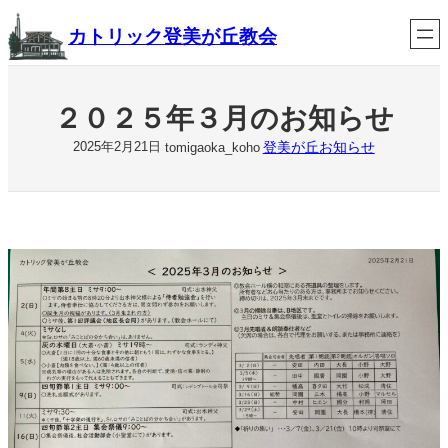
内
カトリック登美が丘教会
容
を
ス
キ
ッ
２０２５年３月のお知らせ
プ
登美が丘お知らせ
2025年2月21日
tomigaoka_koho