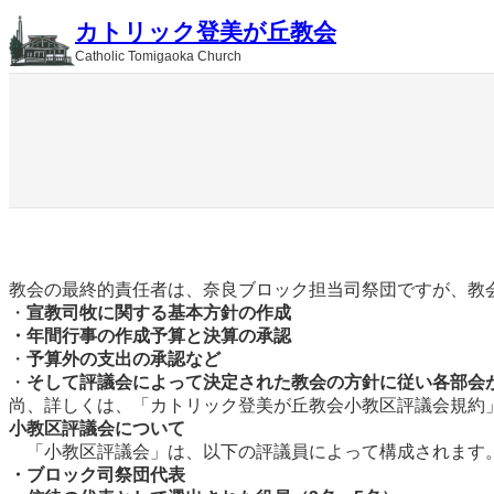
内
カトリック登美が丘教会
容
Catholic Tomigaoka Church
を
ス
キ
ッ
プ
教会の最終的責任者は、奈良ブロック担当司祭団ですが、教
・
宣教司牧に関する基本方針の作成
・年間行事の作成予算と決算の承認
・
予算外の支出の承認など
・
そして評議会によって決定された教会の方針に従い各部
尚、詳しくは、「カトリック登美が丘教会小教区評議会規約
小教区評議会について
「小教区評議会」は、以下の評議員によって構成されます
・ブロック司祭団代表