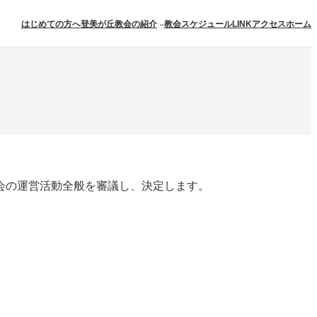
はじめての方へ
登美が丘教会の紹介
教会スケジュール
アクセス
ホーム
LINK
会の運営活動全般を審議し、決定します。